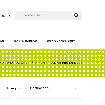
 - 0,00 CHF
SAC
CARTE CADEAU
OÙ? QUAND? QUI?
-MOT À SCRATCHER
Ninon - Petit A5 Plié En Deux

Pertinence
Trier par :