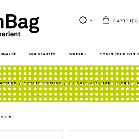

0 ARTICLE(S)
NNALISÉ
NOUVEAUTÉS
SOLDERIE
TOILES POUR TON 
Accueil
Sacs Et Trousses
LES SACS AVEC UNE ÉTIQUETTE
oduits.