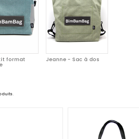
tit format
Jeanne - Sac à dos
e
oduits.