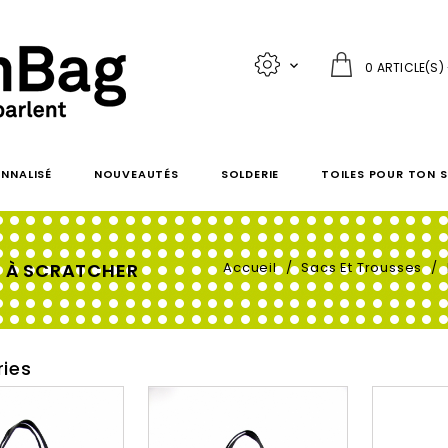

0 ARTICLE(S)
NNALISÉ
NOUVEAUTÉS
SOLDERIE
TOILES POUR TON 
T À SCRATCHER
Accueil
Sacs Et Trousses
ies