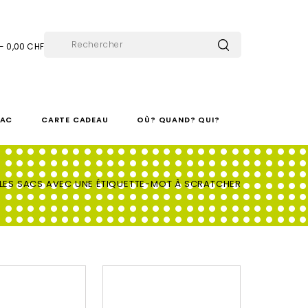
 - 0,00 CHF
SAC
CARTE CADEAU
OÙ? QUAND? QUI?
LES SACS AVEC UNE ÉTIQUETTE-MOT À SCRATCHER