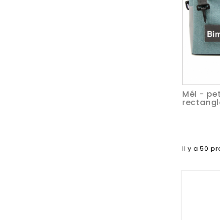
Mél - pe
rectangl
Il y a 50 pr