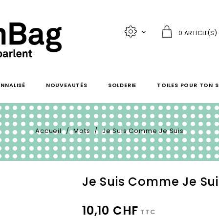

0 ARTICLE(S)
NNALISÉ
NOUVEAUTÉS
SOLDERIE
TOILES POUR TON 
Accueil
Mots
Je Suis Comme Je Suis
Je Suis Comme Je Sui
10,10 CHF
TTC