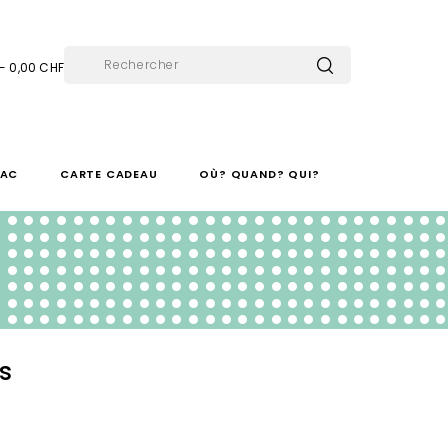
 - 0,00 CHF
SAC
CARTE CADEAU
OÙ? QUAND? QUI?
s