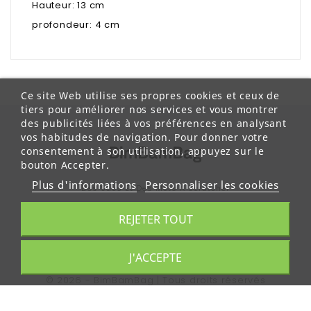
Hauteur: 13 cm
profondeur: 4 cm
Ce site Web utilise ses propres cookies et ceux de
tiers pour améliorer nos services et vous montrer
des publicités liées à vos préférences en analysant
vos habitudes de navigation. Pour donner votre
consentement à son utilisation, appuyez sur le
bouton Accepter.
Plus d'informations
Personnaliser les cookies
Des Sacs Et Des Mots À Scratcher
Des Sacs Made In Vevey
REJETER TOUT
Des Sacs 100% Heureux
J'ACCEPTE
© 2026 - BimBamBag | Tous droits réservés