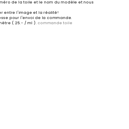
méro de la toile et le nom du modèle et nous
 entre l'image et la réalité!
esse pour l'envoi de la commande.
ètre ( 25.- / ml ).
commande toile