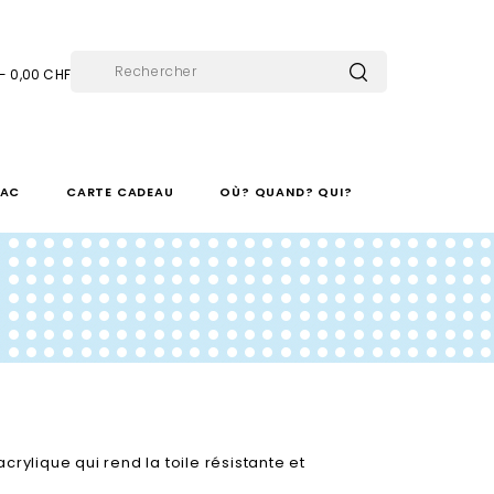
 - 0,00 CHF
SAC
CARTE CADEAU
OÙ? QUAND? QUI?
crylique qui rend la toile résistante et