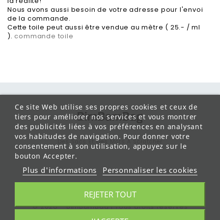
la réalité!
Nous avons aussi besoin de votre adresse pour l'envoi
de la commande.
Cette toile peut aussi être vendue au mètre ( 25.- / ml
).
commande toile
Ce site Web utilise ses propres cookies et ceux de
tiers pour améliorer nos services et vous montrer
des publicités liées à vos préférences en analysant
vos habitudes de navigation. Pour donner votre
Des Sacs Et Des Mots À Scratcher
consentement à son utilisation, appuyez sur le
Des Sacs Made In Vevey
bouton Accepter.
Des Sacs 100% Heureux
Plus d'informations
Personnaliser les cookies
REJETER TOUT
© 2026 - BimBamBag | Tous droits réservés