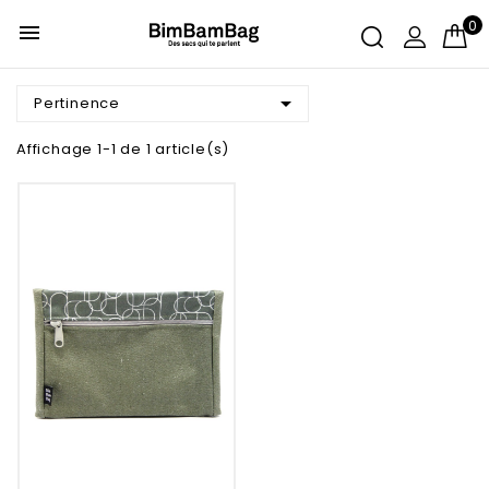
0


Pertinence
Affichage 1-1 de 1 article(s)